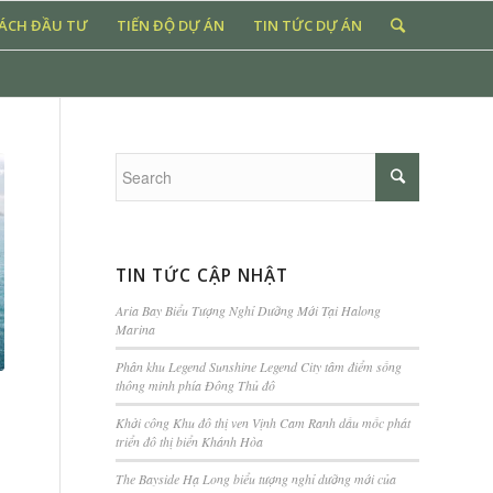
SÁCH ĐẦU TƯ
TIẾN ĐỘ DỰ ÁN
TIN TỨC DỰ ÁN
TIN TỨC CẬP NHẬT
Aria Bay Biểu Tượng Nghỉ Dưỡng Mới Tại Halong
Marina
Phân khu Legend Sunshine Legend City tâm điểm sống
thông minh phía Đông Thủ đô
Khởi công Khu đô thị ven Vịnh Cam Ranh dấu mốc phát
triển đô thị biển Khánh Hòa
The Bayside Hạ Long biểu tượng nghỉ dưỡng mới của