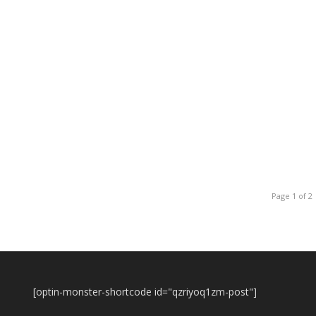
Page 1 of 2
[optin-monster-shortcode id="qzriyoq1zm-post"]