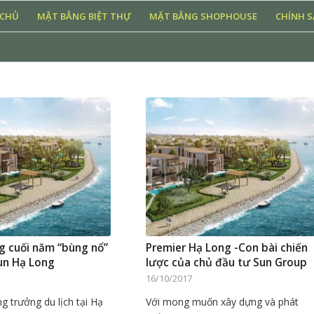
 CHỦ
MẶT BẰNG BIỆT THỰ
MẶT BẰNG SHOPHOUSE
CHÍNH 
g cuối năm “bùng nổ”
Premier Hạ Long -Con bài chiến
un Hạ Long
lược của chủ đầu tư Sun Group
16/10/2017
ng trưởng du lịch tại Hạ
Với mong muốn xây dựng và phát